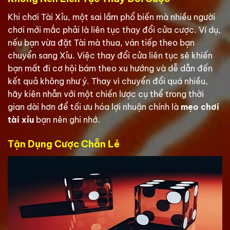
Khi chơi Tài Xỉu, một sai lầm phổ biến mà nhiều người
chơi mới mắc phải là liên tục thay đổi cửa cược. Ví dụ,
nếu bạn vừa đặt Tài mà thua, ván tiếp theo bạn
chuyển sang Xỉu. Việc thay đổi cửa liên tục sẽ khiến
bạn mất đi cơ hội bám theo xu hướng và dễ dẫn đến
kết quả không như ý. Thay vì chuyển đổi quá nhiều,
hãy kiên nhẫn với một chiến lược cụ thể trong thời
gian dài hơn để tối ưu hóa lợi nhuận chính là
mẹo chơi
tài xỉu
bạn nên ghi nhớ.
Tận Dụng Cược Chẵn Lẻ