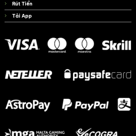
Rút Tiển
Tải App