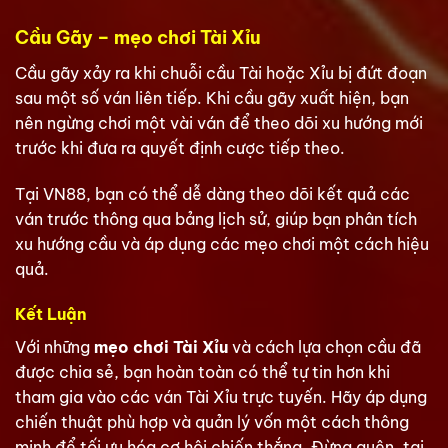
Cầu Gãy – mẹo chơi Tài Xỉu
Cầu gãy xảy ra khi chuỗi cầu Tài hoặc Xỉu bị đứt đoạn
sau một số ván liên tiếp. Khi cầu gãy xuất hiện, bạn
nên ngừng chơi một vài ván để theo dõi xu hướng mới
trước khi đưa ra quyết định cược tiếp theo.
Tại VN88, bạn có thể dễ dàng theo dõi kết quả các
ván trước thông qua bảng lịch sử, giúp bạn phân tích
xu hướng cầu và áp dụng các mẹo chơi một cách hiệu
quả.
Kết Luận
Với những
mẹo chơi Tài Xỉu
và cách lựa chọn cầu đã
được chia sẻ, bạn hoàn toàn có thể tự tin hơn khi
tham gia vào các ván Tài Xỉu trực tuyến. Hãy áp dụng
chiến thuật phù hợp và quản lý vốn một cách thông
minh để tối ưu hóa cơ hội chiến thắng. Đừng quên, tại