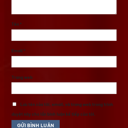
Tên
*
Email
*
Trang web
Lưu tên của tôi, email, và trang web trong trình
duyệt này cho lần bình luận kế tiếp của tôi.