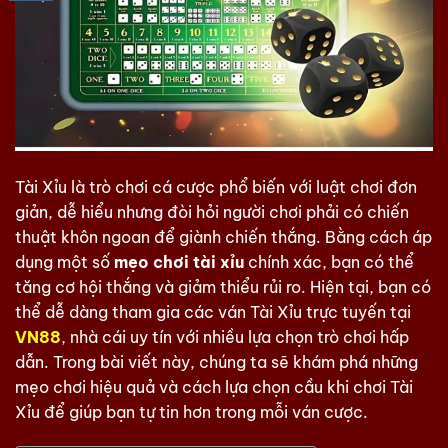
Tài Xỉu là trò chơi cá cược phổ biến với luật chơi đơn
giản, dễ hiểu nhưng đòi hỏi người chơi phải có chiến
thuật khôn ngoan để giành chiến thắng. Bằng cách áp
dụng một số
mẹo chơi tài xỉu
chính xác, bạn có thể
tăng cơ hội thắng và giảm thiểu rủi ro. Hiện tại, bạn có
thể dễ dàng tham gia các ván Tài Xỉu trực tuyến tại
VN88
, nhà cái uy tín với nhiều lựa chọn trò chơi hấp
dẫn. Trong bài viết này, chúng ta sẽ khám phá những
mẹo chơi hiệu quả và cách lựa chọn cầu khi chơi Tài
Xỉu để giúp bạn tự tin hơn trong mỗi ván cược.