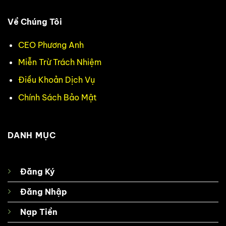
Về Chúng Tôi
CEO Phương Anh
Miễn Trừ Trách Nhiệm
Điều Khoản Dịch Vụ
Chính Sách Bảo Mật
DANH MỤC
Đăng Ký
Đăng Nhập
Nạp Tiền