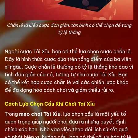
Chẵn lẻ là kiểu cược đơn giản, tân binh có thể chọn để tăng
tỷ lệ thắng
Ngoài cược Tài Xỉu, bạn có thể lựa chọn cược chẵn lẻ.
Đây là hình thức cược dựa trên tổng điểm của ba viên
xí ngầu. Cược chẵn lẻ thường có tỷ lệ thắng khá cao vì
tính đơn giản của nó, tương tự như cược Tài Xỉu. Bạn
có thể kết hợp cược chẵn lẻ với các chiến lược khác
để đa dạng hóa cách chơi và giảm thiểu rủi ro.
Cách Lựa Chọn Cầu Khi Chơi Tài Xỉu
Trong
mẹo chơi Tài Xỉu
, lựa chọn cầu là một yếu tố
quan trọng giúp người chơi đưa ra những quyết định
chính xác hơn. Nhờ vào việc theo dõi lịch sử kết quả
và phát hiện xu hướng cầu, bạn có thể tối ưu hóa tỷ lệ