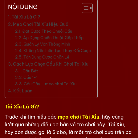
NỘI DUNG
Tài Xỉu Là Gì?
Mẹo Chơi Tài Xỉu Hiệu Quả
Đặt Cược Theo Chuỗi Cầu
Áp Dụng Chiến Thuật Gấp Thếp
Quản Lý Vốn Thông Minh
Không Nên Liên Tục Thay Đổi Cược
Tận Dụng Cược Chẵn Lẻ
Cách Lựa Chọn Cầu Khi Chơi Tài Xỉu
Cầu Bệt
Cầu 1-1
Cầu Gãy – mẹo chơi Tài Xỉu
Kết Luận
Tài Xỉu Là Gì?
Trước khi tìm hiểu các
mẹo chơi Tài Xỉu
, hãy cùng
lướt qua những điều cơ bản về trò chơi này. Tài Xỉu,
hay còn được gọi là Sicbo, là một trò chơi dựa trên ba