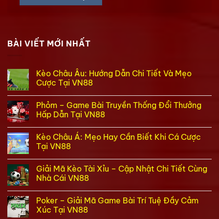
BÀI VIẾT MỚI NHẤT
Kèo Châu Âu: Hướng Dẫn Chi Tiết Và Mẹo
Cược Tại VN88
Phỏm – Game Bài Truyền Thống Đổi Thưởng
Hấp Dẫn Tại VN88
Kèo Châu Á: Mẹo Hay Cần Biết Khi Cá Cược
Tại VN88
Giải Mã Kèo Tài Xỉu – Cập Nhật Chi Tiết Cùng
Nhà Cái VN88
Poker – Giải Mã Game Bài Trí Tuệ Đầy Cảm
Xúc Tại VN88