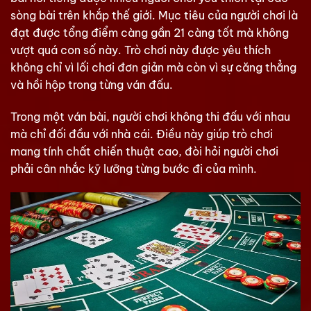
sòng bài trên khắp thế giới. Mục tiêu của người chơi là
đạt được tổng điểm càng gần 21 càng tốt mà không
vượt quá con số này. Trò chơi này được yêu thích
không chỉ vì lối chơi đơn giản mà còn vì sự căng thẳng
và hồi hộp trong từng ván đấu.
Trong một ván bài, người chơi không thi đấu với nhau
mà chỉ đối đầu với nhà cái. Điều này giúp trò chơi
mang tính chất chiến thuật cao, đòi hỏi người chơi
phải cân nhắc kỹ lưỡng từng bước đi của mình.