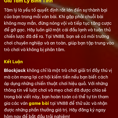
Giữ Tâm Lý Bình Tĩnh
Tâm lý là yếu tố quyết định rất lớn đến sự thành bại
của bạn trong mỗi ván bài. Khi gặp phải chuỗi bài
không may mắn, đừng nóng vội và tiếp tục tăng cược
để gỡ gạc. Hãy luôn giữ một cái đầu lạnh và tuân thủ
chiến lược đã đề ra. Tại VN88, bạn sẽ có môi trường
chơi chuyên nghiệp và an toàn, giúp bạn tập trung vào
trò chơi và không bị phân tâm.
Kết Luận
Blackjack
không chỉ là một trò chơi giải trí đầy thú vị
mà còn mang lại cơ hội kiếm tiền nếu bạn biết cách
áp dụng những chiến thuật chơi hiệu quả. Với những
thông tin về luật chơi và mẹo chơi đã được chia sẻ
trong bài viết này, bạn hoàn toàn có thể tự tin tham
gia các ván
game bài
tại VN88 để thử sức và nhận
được những phần thưởng giá trị. Hãy đăng ký ngay
hôm nay để bắt đầu trải nghiệm!