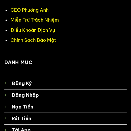
CEO Phương Anh
Miễn Trừ Trách Nhiệm
Điều Khoản Dịch Vụ
Chính Sách Bảo Mật
DANH MỤC
Đăng Ký
Đăng Nhập
Nạp Tiền
Rút Tiển
Tải App