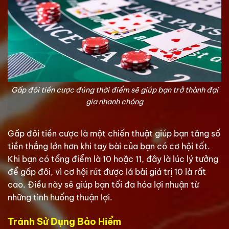
Gấp đôi tiền cược đúng thời điểm sẽ giúp bạn trở thành đại
gia nhanh chóng
Gấp đôi tiền cược là một chiến thuật giúp bạn tăng số
tiền thắng lớn hơn khi tay bài của bạn có cơ hội tốt.
Khi bạn có tổng điểm là 10 hoặc 11, đây là lúc lý tưởng
để gấp đôi, vì cơ hội rút được lá bài giá trị 10 là rất
cao. Điều này sẽ giúp bạn tối đa hóa lợi nhuận từ
những tình huống thuận lợi.
Tránh Sử Dụng Bảo Hiểm