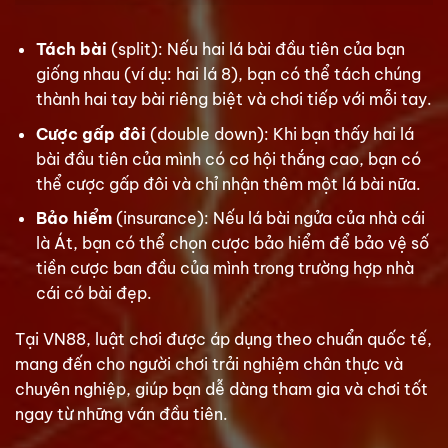
Tách bài
(split): Nếu hai lá bài đầu tiên của bạn
giống nhau (ví dụ: hai lá 8), bạn có thể tách chúng
thành hai tay bài riêng biệt và chơi tiếp với mỗi tay.
Cược gấp đôi
(double down): Khi bạn thấy hai lá
bài đầu tiên của mình có cơ hội thắng cao, bạn có
thể cược gấp đôi và chỉ nhận thêm một lá bài nữa.
Bảo hiểm
(insurance): Nếu lá bài ngửa của nhà cái
là Át, bạn có thể chọn cược bảo hiểm để bảo vệ số
tiền cược ban đầu của mình trong trường hợp nhà
cái có bài đẹp.
Tại VN88, luật chơi được áp dụng theo chuẩn quốc tế,
mang đến cho người chơi trải nghiệm chân thực và
chuyên nghiệp, giúp bạn dễ dàng tham gia và chơi tốt
ngay từ những ván đầu tiên.