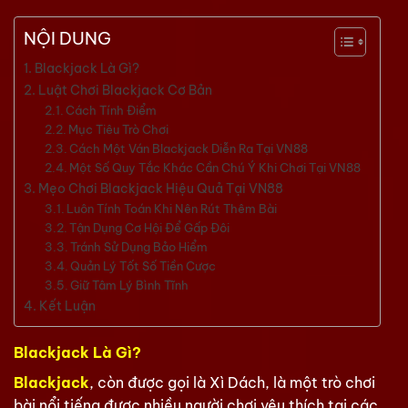
NỘI DUNG
Blackjack Là Gì?
Luật Chơi Blackjack Cơ Bản
Cách Tính Điểm
Mục Tiêu Trò Chơi
Cách Một Ván Blackjack Diễn Ra Tại VN88
Một Số Quy Tắc Khác Cần Chú Ý Khi Chơi Tại VN88
Mẹo Chơi Blackjack Hiệu Quả Tại VN88
Luôn Tính Toán Khi Nên Rút Thêm Bài
Tận Dụng Cơ Hội Để Gấp Đôi
Tránh Sử Dụng Bảo Hiểm
Quản Lý Tốt Số Tiền Cược
Giữ Tâm Lý Bình Tĩnh
Kết Luận
Blackjack Là Gì?
Blackjack
, còn được gọi là Xì Dách, là một trò chơi
bài nổi tiếng được nhiều người chơi yêu thích tại các