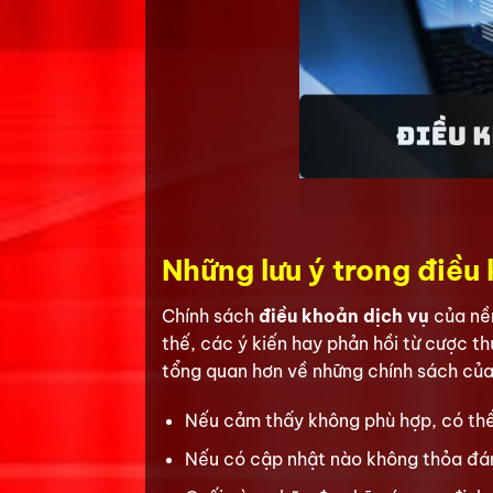
Những lưu ý trong điều
Chính sách
điều khoản dịch vụ
của nền
thế, các ý kiến hay phản hồi từ cược t
tổng quan hơn về những chính sách củ
Nếu cảm thấy không phù hợp, có thể 
Nếu có cập nhật nào không thỏa đáng