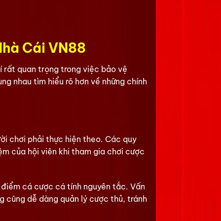
Nhà Cái VN88
í rất quan trọng trong việc bảo vệ
ùng nhau tìm hiểu rõ hơn về những chính
ười chơi phải thực hiện theo. Các quy
ệm của hội viên khi tham gia chơi cược
p điểm cá cược cá tính nguyên tắc. Vấn
ng cũng dễ dàng quản lý cược thủ, tránh