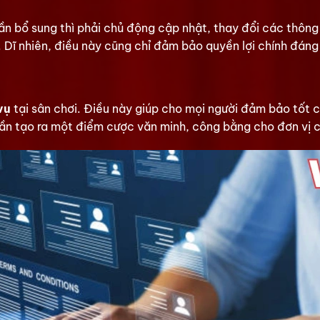
ần bổ sung thì phải chủ động cập nhật, thay đổi các thông 
t. Dĩ nhiên, điều này cũng chỉ đảm bảo quyền lợi chính đán
vụ
tại sân chơi. Điều này giúp cho mọi người đảm bảo tốt 
hần tạo ra một điểm cược văn minh, công bằng cho đơn vị c