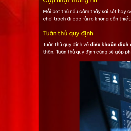
Cập nhật thông tin
Mỗi bet thủ nếu cảm thấy sai sót hay c
chơi trách đi các rủi ro không cần thiế
Tuân thủ quy định
Tuân thủ quy định về
điều khoản dịch 
thân. Tuân thủ quy định cũng sẽ góp p