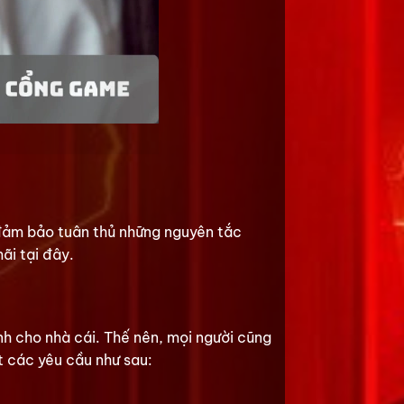
 đảm bảo tuân thủ những nguyên tắc
ãi tại đây.
nh cho nhà cái. Thế nên, mọi người cũng
t các yêu cầu như sau: