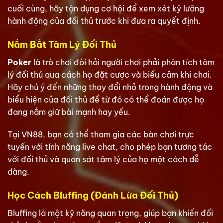
cuối cùng, hãy tận dụng cơ hội để xem xét kỹ lưỡng
hành động của đối thủ trước khi đưa ra quyết định.
Nắm Bắt Tâm Lý Đối Thủ
Poker
là trò chơi đòi hỏi người chơi phải phân tích tâm
lý đối thủ qua cách họ đặt cược và biểu cảm khi chơi.
Hãy chú ý đến những thay đổi nhỏ trong hành động và
biểu hiện của đối thủ để từ đó có thể đoán được họ
đang nắm giữ bài mạnh hay yếu.
Tại VN88, bạn có thể tham gia các bàn chơi trực
tuyến với tính năng live chat, cho phép bạn tương tác
với đối thủ và quan sát tâm lý của họ một cách dễ
dàng.
Học Cách Bluffing (Đánh Lừa Đối Thủ)
Bluffing là một kỹ năng quan trọng, giúp bạn khiến đối