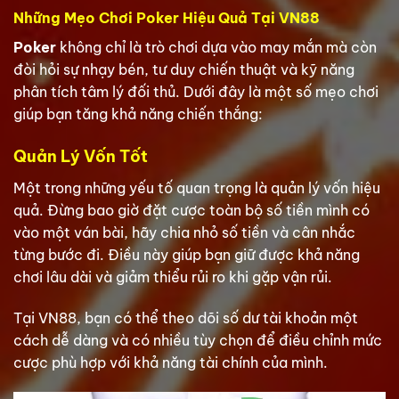
Những Mẹo Chơi Poker Hiệu Quả Tại VN88
Poker
không chỉ là trò chơi dựa vào may mắn mà còn
đòi hỏi sự nhạy bén, tư duy chiến thuật và kỹ năng
phân tích tâm lý đối thủ. Dưới đây là một số mẹo chơi
giúp bạn tăng khả năng chiến thắng:
Quản Lý Vốn Tốt
Một trong những yếu tố quan trọng là quản lý vốn hiệu
quả. Đừng bao giờ đặt cược toàn bộ số tiền mình có
vào một ván bài, hãy chia nhỏ số tiền và cân nhắc
từng bước đi. Điều này giúp bạn giữ được khả năng
chơi lâu dài và giảm thiểu rủi ro khi gặp vận rủi.
Tại VN88, bạn có thể theo dõi số dư tài khoản một
cách dễ dàng và có nhiều tùy chọn để điều chỉnh mức
cược phù hợp với khả năng tài chính của mình.