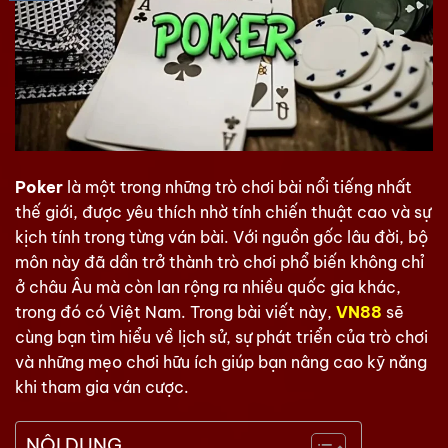
Poker
là một trong những trò chơi bài nổi tiếng nhất
thế giới, được yêu thích nhờ tính chiến thuật cao và sự
kịch tính trong từng ván bài. Với nguồn gốc lâu đời, bộ
môn này đã dần trở thành trò chơi phổ biến không chỉ
ở châu Âu mà còn lan rộng ra nhiều quốc gia khác,
trong đó có Việt Nam. Trong bài viết này,
VN88
sẽ
cùng bạn tìm hiểu về lịch sử, sự phát triển của trò chơi
và những mẹo chơi hữu ích giúp bạn nâng cao kỹ năng
khi tham gia ván cược.
NỘI DUNG