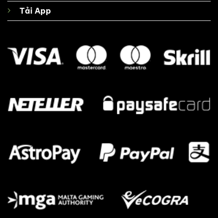
Tải App