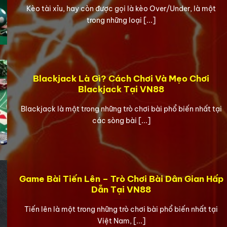
Kèo tài xỉu, hay còn được gọi là kèo Over/Under, là một
trong những loại [...]
Blackjack Là Gì? Cách Chơi Và Mẹo Chơi
Blackjack Tại VN88
Blackjack là một trong những trò chơi bài phổ biến nhất tại
các sòng bài [...]
Game Bài Tiến Lên – Trò Chơi Bài Dân Gian Hấp
Dẫn Tại VN88
Tiến lên là một trong những trò chơi bài phổ biến nhất tại
Việt Nam, [...]