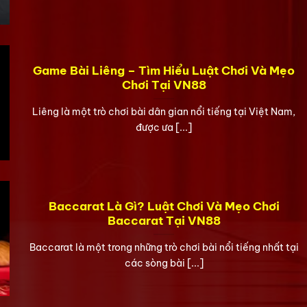
Game Bài Liêng – Tìm Hiểu Luật Chơi Và Mẹo
Chơi Tại VN88
Liêng là một trò chơi bài dân gian nổi tiếng tại Việt Nam,
được ưa [...]
Baccarat Là Gì? Luật Chơi Và Mẹo Chơi
Baccarat Tại VN88
Baccarat là một trong những trò chơi bài nổi tiếng nhất tại
các sòng bài [...]