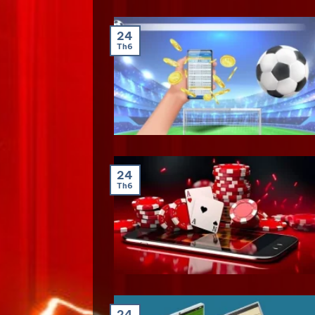
24
Th6
24
Th6
24