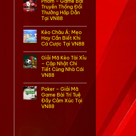
Phỏm – Game Bài
Truyền Thống Đổi
Thưởng Hấp Dẫn
Tại VN88
Kèo Châu Á: Mẹo
Hay Cần Biết Khi
Cá Cược Tại VN88
Giải Mã Kèo Tài Xỉu
– Cập Nhật Chi
Tiết Cùng Nhà Cái
VN88
Poker – Giải Mã
Game Bài Trí Tuệ
Đầy Cảm Xúc Tại
VN88