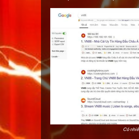
Có nhiề