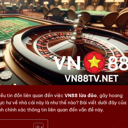
iều tin đồn liên quan đến việc
VN88 lừa đảo
, gây hoang
ực hư về nhà cái này là như thế nào? Bài viết dưới đây của
nh chính xác thông tin liên quan đến vấn đề này.