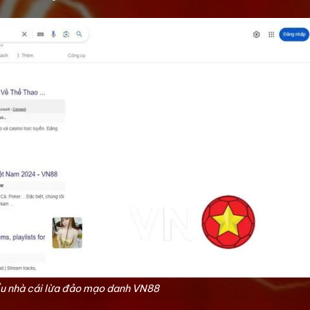
u nhà cái lừa đảo mạo danh VN88