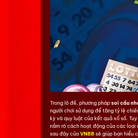
Trong lô đề, phương pháp
soi cầu nh
người chơi sử dụng để tăng tỷ lệ chi
kỳ và quy luật của kết quả xổ số. Tu
nắm rõ cách hoạt động của các loại c
sau đây của
VN88
sẽ giúp bạn hiểu c