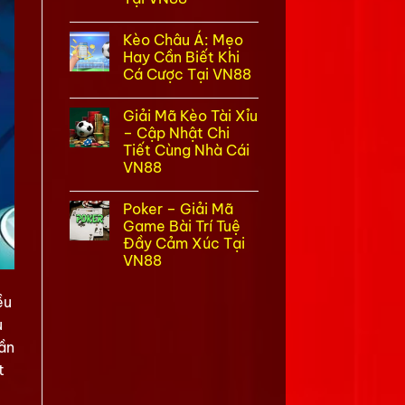
Kèo Châu Á: Mẹo
Hay Cần Biết Khi
Cá Cược Tại VN88
Giải Mã Kèo Tài Xỉu
– Cập Nhật Chi
Tiết Cùng Nhà Cái
VN88
Poker – Giải Mã
Game Bài Trí Tuệ
Đầy Cảm Xúc Tại
VN88
ều
u
cần
t