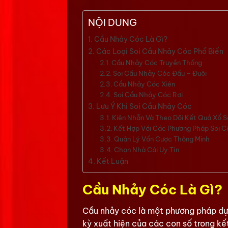
NỘI DUNG
Cầu Nhảy Cóc Là Gì?
Các Loại Soi Cầu Nhảy Cóc Phổ Biến
Cầu Nhảy Cóc Truyền Thống
Soi Cầu Nhảy Cóc Đầu – Đuôi
Cầu Nhảy Cóc Xiên
Soi Cầu Nhảy Cóc Rơi
Lưu Ý Khi Soi Cầu Nhảy Cóc
Kiên Nhẫn Và Theo Dõi Kết Quả Xổ 
Kết Hợp Với Các Phương Pháp Soi 
Quản Lý Vốn Cược Thông Minh
Chọn Nhà Cái Uy Tín
Kết Luận
Cầu Nhảy Cóc Là Gì?
Cầu nhảy cóc là một phương pháp dự 
kỳ xuất hiện của các con số trong kế