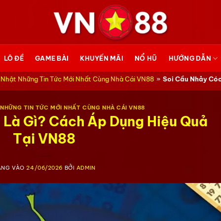
LÔ ĐỀ
GAME BÀI
KHUYẾN MÃI
NỔ HŨ
HƯỚNG DẪN
 Nhật Những Tin Tức Mới Nhất Cùng Nhà Cái VN88
»
Soi Cầu Nhảy Cóc
 NHỮNG TIN TỨC MỚI NHẤT CÙNG NHÀ CÁI VN88
 Là Gì? Cách Áp Dụng Hiệu Quả
Tại VN88
ĂNG VÀO
24/06/2026
BỞI
ADMIN