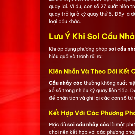
quay lại. Ví dụ, con số 27 xuất hiện t
quay trở lại ở kỳ quay thứ 5. Đây là 
loại cầu khác.
Lưu Ý Khi Soi Cầu Nh
Khi áp dụng phương pháp
soi cầu nh
hiệu quả và tránh rủi ro:
Kiên Nhẫn Và Theo Dõi Kết 
Cầu nhảy cóc
thường không xuất hiệ
xổ số trong nhiều kỳ quay liên tiếp. 
để phân tích và ghi lại các con số từ
Kết Hợp Với Các Phương Ph
Mặc dù
soi cầu nhảy cóc
là một phư
chơi nên kết hợp với các phương pháp 