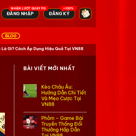
ĐĂNG NHẬP
ĐĂNG KÝ
BLOG
 Là Gì? Cách Áp Dụng Hiệu Quả Tại VN88
BÀI VIẾT MỚI NHẤT
Kèo Châu Âu:
Hướng Dẫn Chi Tiết
Và Mẹo Cược Tại
VN88
Phỏm – Game Bài
Truyền Thống Đổi
Thưởng Hấp Dẫn
Tại VN88