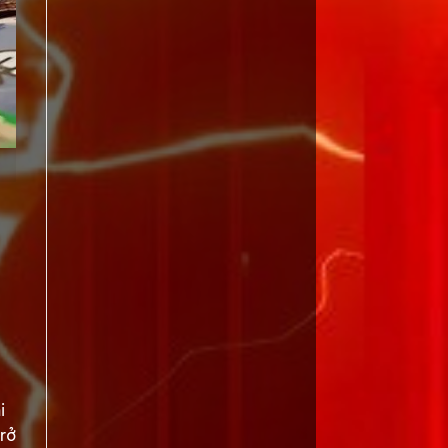
i
trở