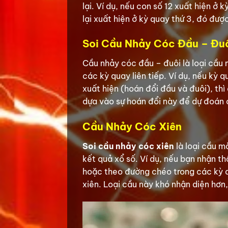
lại. Ví dụ, nếu con số 12 xuất hiện ở 
lại xuất hiện ở kỳ quay thứ 3, đó đượ
Soi Cầu Nhảy Cóc Đầu – Đu
Cầu nhảy cóc đầu – đuôi là loại cầu 
các kỳ quay liên tiếp. Ví dụ, nếu kỳ 
xuất hiện (hoán đổi đầu và đuôi), th
dựa vào sự hoán đổi này để dự đoán c
Cầu Nhảy Cóc Xiên
Soi cầu nhảy cóc xiên
là loại cầu m
kết quả xổ số. Ví dụ, nếu bạn nhận th
hoặc theo đường chéo trong các kỳ q
xiên. Loại cầu này khó nhận diện hơn,